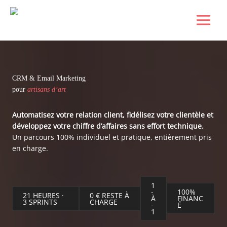
Aller
au
contenu
CRM & Email Marketing
pour
artisans d’art
Automatisez votre relation client, fidélisez votre clientèle et
développez votre chiffre d’affaires sans effort technique.
Un parcours 100% individuel et pratique, entièrement pris
en charge.
1
-
100%
21 HEURES ·
0 € RESTE À
À
FINANC
3 SPRINTS
CHARGE
-
É
1