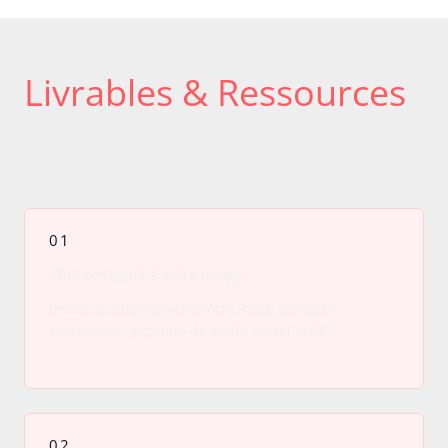
Livrables & Ressources
Vous repartez avec des outils opérationnels
Pas des slides théoriques — des systèmes configurés sur
votre vraie activité, prêts à tourner le lendemain.
01
CRM configuré à votre image
Brevo ou Klaviyo paramétré, base contacts
segmentée, pipeline de vente visuel actif.
02