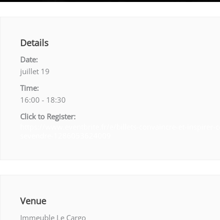
Details
Date:
juillet 19
Time:
16:00 - 18:30
Click to Register:
https://www.eventbrite.fr/e/billets-convaincre-et-inspirer-
sevendre-1286053624009
Venue
Immeuble Le Cargo