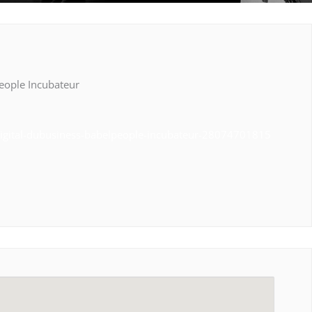
eople Incubateur
digital-dubusiness-babelpeople-incubateur-28074701815