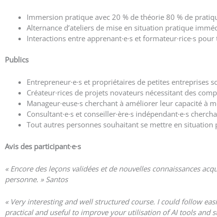
Immersion pratique avec 20 % de théorie 80 % de pratiq
Alternance d’ateliers de mise en situation pratique immé
Interactions entre apprenant·e·s et formateur·rice·s pour t
Publics
Entrepreneur·e·s et propriétaires de petites entreprise
Créateur·rices de projets novateurs nécessitant des com
Manageur·euse·s cherchant à améliorer leur capacité à m
Consultant·e·s et conseiller·ère·s indépendant·e·s cherch
Tout autres personnes souhaitant se mettre en situation 
Avis des participant·e
·s
« Encore des leçons validées et de nouvelles connaissances acq
personne. » Santos
« Very interesting and well structured course. I could follow ea
practical and useful to improve your utilisation of AI tools an