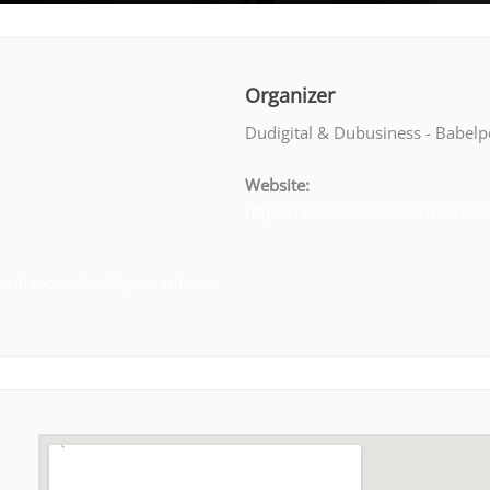
Organizer
Dudigital & Dubusiness - Babelp
Website:
https://www.eventbrite.fr/o/du
confiance-a-loral-pour-mieux-