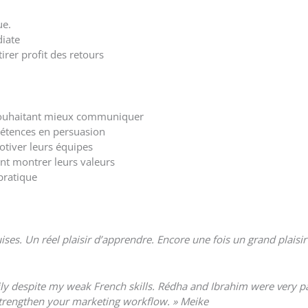
ue.
diate
irer profit des retours
s souhaitant mieux communiquer
pétences en persuasion
otiver leurs équipes
ant montrer leurs valeurs
pratique
uises.
Un réel plaisir d’apprendre.
Encore une fois un grand plaisir
sily despite my weak French skills. Rédha and Ibrahim were very pa
d strengthen your marketing workflow. » Meike