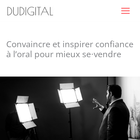
Aller
au
contenu
Convaincre et inspirer confiance
à l’oral pour mieux se⋅vendre
Laisser un commentaire
/ Par
Dudigital0
/
septembre 9, 2025