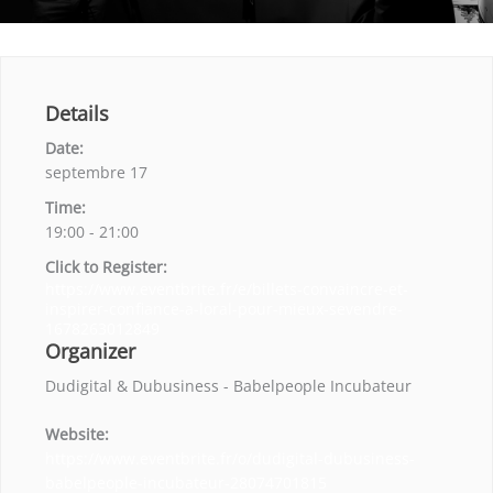
Details
Date:
septembre 17
Time:
19:00 - 21:00
Click to Register:
https://www.eventbrite.fr/e/billets-convaincre-et-
inspirer-confiance-a-loral-pour-mieux-sevendre-
1678263012849
Organizer
Dudigital & Dubusiness - Babelpeople Incubateur
Website:
https://www.eventbrite.fr/o/dudigital-dubusiness-
babelpeople-incubateur-28074701815