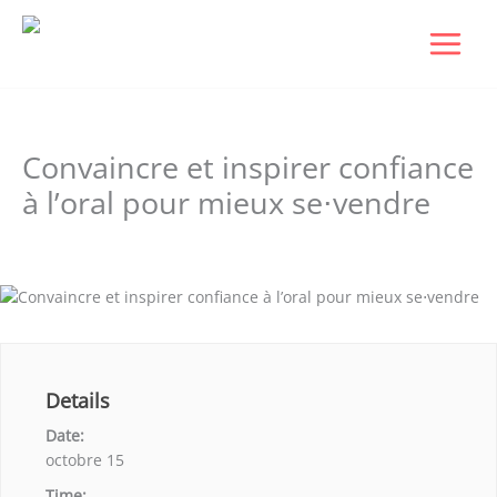
Aller
au
contenu
Convaincre et inspirer confiance
à l’oral pour mieux se⋅vendre
Laisser un commentaire
/ Par
Dudigital0
/
septembre 9, 2025
Details
Date:
octobre 15
Time: