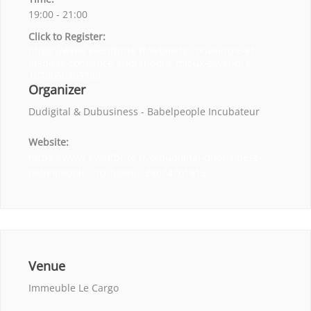
19:00 - 21:00
Click to Register:
https://www.eventbrite.fr/e/billets-convaincre-et-
inspirer-confiance-a-loral-pour-mieux-sevendre-
1679056365789
Organizer
Dudigital & Dubusiness - Babelpeople Incubateur
Website:
https://www.eventbrite.fr/o/dudigital-dubusiness-
babelpeople-incubateur-28074701815
Venue
Immeuble Le Cargo