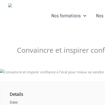
Aller
au
contenu
Nos formations
Nos 
Convaincre et inspirer con
Laisser un commentaire
/ Par
Dudigital0
/
septembre 
Details
Date: