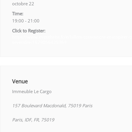
octobre 22
Time:
19:00 - 21:00
Click to Register:
https://www.eventbrite.fr/e/billets-convaincre-et-inspirer-
sevendre-1679056425969
Venue
Immeuble Le Cargo
157 Boulevard Macdonald, 75019 Paris
Paris, IDF, FR, 75019