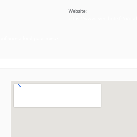
Website:
https://www.eventbrite.fr/o/du
confiance-a-loral-pour-mieux-