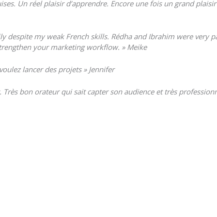
uises.
Un réel plaisir d’apprendre.
Encore une fois un grand plaisir
sily despite my weak French skills. Rédha and Ibrahim were very pa
d strengthen your marketing workflow. » Meike
voulez lancer des projets » Jennifer
nt. Très bon orateur qui sait capter son audience et très professio