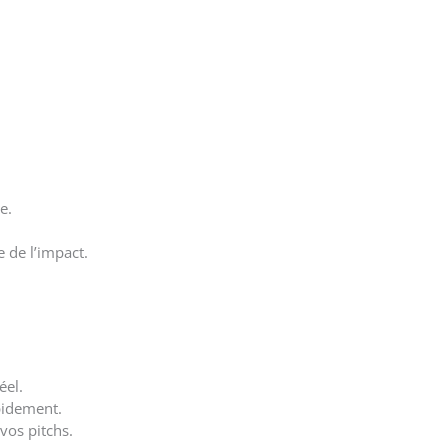
e.
e de l’impact.
éel.
pidement.
vos pitchs.