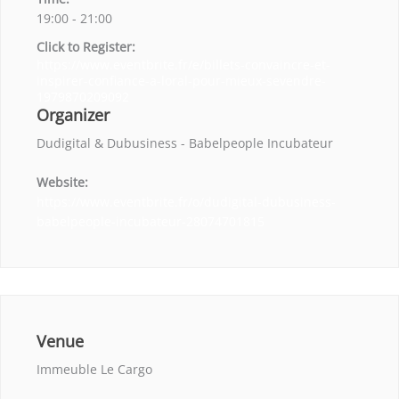
19:00 - 21:00
Click to Register:
https://www.eventbrite.fr/e/billets-convaincre-et-
inspirer-confiance-a-loral-pour-mieux-sevendre-
1979870209092
Organizer
Dudigital & Dubusiness - Babelpeople Incubateur
Website:
https://www.eventbrite.fr/o/dudigital-dubusiness-
babelpeople-incubateur-28074701815
Venue
Immeuble Le Cargo