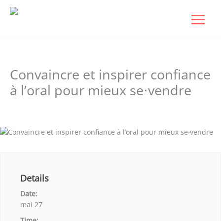
Aller
au
contenu
Convaincre et inspirer confiance
à l’oral pour mieux se⋅vendre
Laisser un commentaire
/ Par
Dudigital0
/
janvier 6, 2026
Details
Date:
mai 27
Time: