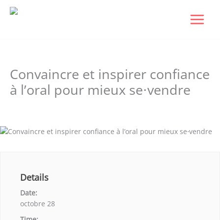
Aller
au
contenu
Convaincre et inspirer confiance
à l’oral pour mieux se⋅vendre
Laisser un commentaire
/ Par
Dudigital0
/
janvier 6, 2026
Details
Date:
octobre 28
Time: