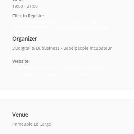
19:00 - 21:00
Click to Register:
https://www.eventbrite.fr/e/billets-convaincre-et-
inspirer-confiance-a-loral-pour-mieux-sevendre-
1979876276239
Organizer
Dudigital & Dubusiness - Babelpeople Incubateur
Website:
https://www.eventbrite.fr/o/dudigital-dubusiness-
babelpeople-incubateur-28074701815
Venue
Immeuble Le Cargo