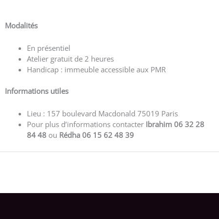
Voir plus d’avis
Modalités
En présentiel
Atelier gratuit de 2 heures
Handicap : immeuble accessible aux PMR
Informations utiles
Lieu : 157 boulevard Macdonald 75019 Paris
Pour plus d’informations contacter
Ibrahim 06 32 28
84 48
ou
Rédha 06 15 62 48 39
←
Eventbrite Event précédent
Eventbrite Event suivant
→