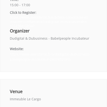
15:00 - 17:00
Click to Register:
https://www.eventbrite.fr/e/billets-convaincre-et-
inspirer-confiance-a-loral-pour-mieux-sevendre-
1052384158347
Organizer
Dudigital & Dubusiness - Babelpeople Incubateur
Website:
https://www.eventbrite.fr/o/dudigital-dubusiness-
babelpeople-incubateur-28074701815
Venue
Immeuble Le Cargo