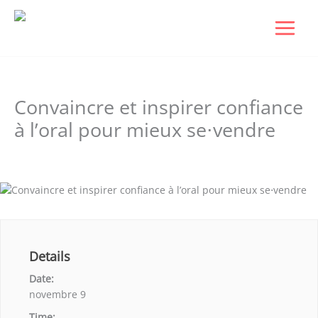
Aller
au
contenu
Convaincre et inspirer confiance
à l’oral pour mieux se⋅vendre
Laisser un commentaire
/ Par
Dudigital0
/
novembre 5, 2024
Details
Date:
novembre 9
Time: