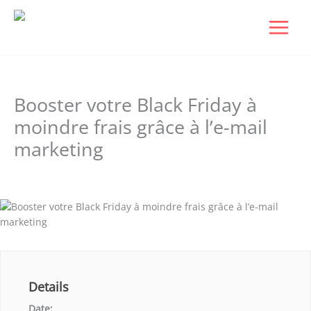
Aller
au
contenu
Booster votre Black Friday à
moindre frais grâce à l’e-mail
marketing
Laisser un commentaire
/ Par
Dudigital0
/
octobre 27, 2023
Details
Date: