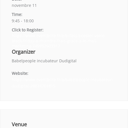
novembre 11
Time:
9:45 - 18:00
Click to Register:
https://www.eventbrite.fr/e/billets-booster-votre-
black-friday-a-moindre-frais-grace-a-le-mail-
marketing-745952603317
Organizer
Babelpeople incubateur Dudigital
Website:
https://www.eventbrite.fr/o/babelpeople-incubateur-
dudigital-28074701815
Venue