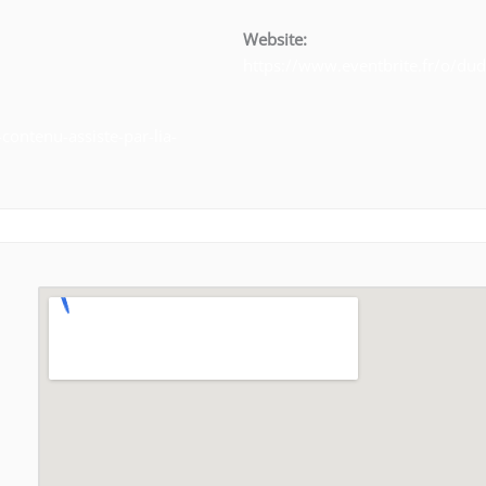
Website:
https://www.eventbrite.fr/o/du
-contenu-assiste-par-lia-