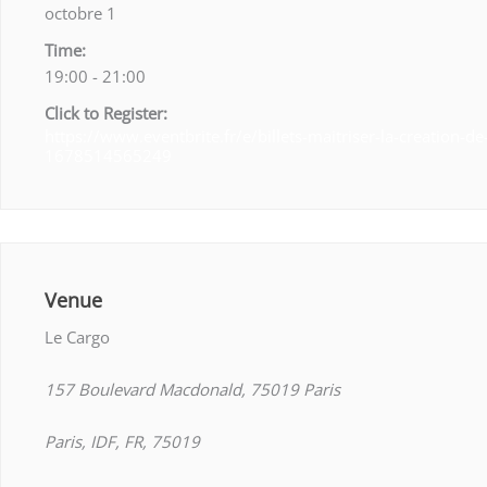
octobre 1
Time:
19:00 - 21:00
Click to Register:
https://www.eventbrite.fr/e/billets-maitriser-la-creation-de
1678514565249
Venue
Le Cargo
157 Boulevard Macdonald, 75019 Paris
Paris, IDF, FR, 75019