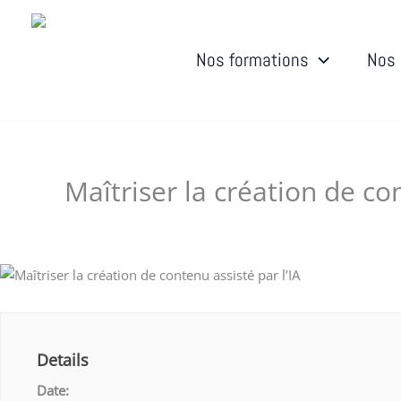
Aller
au
contenu
Nos formations
Nos 
Maîtriser la création de con
Laisser un commentaire
/ Par
Dudigital0
/
septembre 
Details
Date: