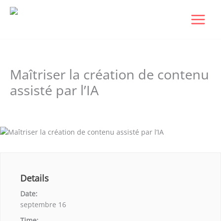
Aller
au
contenu
Maîtriser la création de contenu
assisté par l’IA
Laisser un commentaire
/ Par
Dudigital0
/
janvier 6, 2026
Details
Date:
septembre 16
Time: