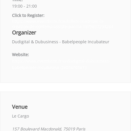
19:00 - 21:00
Click to Register:
https://www.eventbrite.fr/e/billets-maitriser-la-
creation-de-contenu-assiste-par-lia-1979857234284
Organizer
Dudigital & Dubusiness - Babelpeople Incubateur
Website:
https://www.eventbrite.fr/o/dudigital-dubusiness-
babelpeople-incubateur-28074701815
Venue
Le Cargo
157 Boulevard Macdonald, 75019 Paris