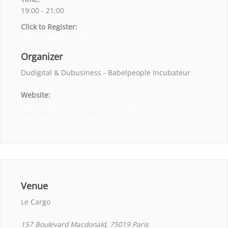
19:00 - 21:00
Click to Register:
https://www.eventbrite.fr/e/billets-maitriser-la-
creation-de-contenu-assiste-par-lia-1979857385737
Organizer
Dudigital & Dubusiness - Babelpeople Incubateur
Website:
https://www.eventbrite.fr/o/dudigital-dubusiness-
babelpeople-incubateur-28074701815
Venue
Le Cargo
157 Boulevard Macdonald, 75019 Paris