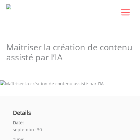
Aller
au
contenu
Maîtriser la création de contenu
assisté par l’IA
Laisser un commentaire
/ Par
Dudigital0
/
janvier 6, 2026
Details
Date:
septembre 30
Time: