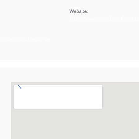
Website:
https://www.eventbrite.fr/o/du
-contenu-assiste-par-lia-