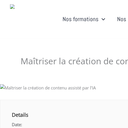
Aller
au
contenu
Nos formations
Nos 
Maîtriser la création de con
Laisser un commentaire
/ Par
Dudigital0
/
septembre 
Details
Date: