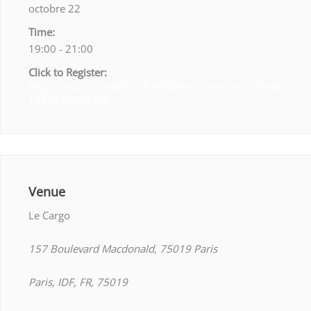
octobre 22
Time:
19:00 - 21:00
Click to Register:
https://www.eventbrite.fr/e/billets-maitriser-la-creation-de
1678577984939
Venue
Le Cargo
157 Boulevard Macdonald, 75019 Paris
Paris, IDF, FR, 75019