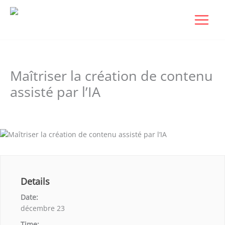
Aller
au
contenu
Maîtriser la création de contenu
assisté par l’IA
Laisser un commentaire
/ Par
Dudigital0
/
janvier 6, 2026
Details
Date:
décembre 23
Time: