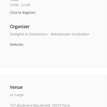
19:00 - 21:00
Click to Register:
https://www.eventbrite.fr/e/billets-maitriser-la-
creation-de-contenu-assiste-par-lia-1979859460944
Organizer
Dudigital & Dubusiness - Babelpeople Incubateur
Website:
https://www.eventbrite.fr/o/dudigital-dubusiness-
babelpeople-incubateur-28074701815
Venue
Le Cargo
157 Boulevard Macdonald, 75019 Paris