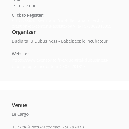
19:00 - 21:00
Click to Register:
https://www.eventbrite.fr/e/billets-maitriser-la-
creation-de-contenu-assiste-par-lia-1678862846969
Organizer
Dudigital & Dubusiness - Babelpeople Incubateur
Website:
https://www.eventbrite.fr/o/dudigital-dubusiness-
babelpeople-incubateur-28074701815
Venue
Le Cargo
157 Boulevard Macdonald, 75019 Paris