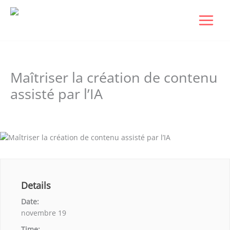
Aller
au
contenu
Maîtriser la création de contenu
assisté par l’IA
Laisser un commentaire
/ Par
Dudigital0
/
septembre 9, 2025
Details
Date:
novembre 19
Time: