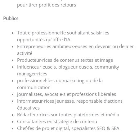
pour tirer profit des retours
Publics
Tout·e professionnel·le souhaitant saisir les
opportunités qu’offre l’IA
Entrepreneur·es ambitieux·euses en devenir ou déjà en
activité
Producteur·rices de contenus textes et image
Influenceur·euse·s, blogueur·euse·s, community
manager·rices
professionnel·le·s du marketing ou de la
communication
Journalistes, avocat·e·s et professions libérales
Informateur·rices jeunesse, responsable d’actions
éducatives
Rédacteur·rices sur toutes plateformes et média
Consultant·es en stratégie de contenu
Chef·fes de projet digital, spécialistes SEO & SEA