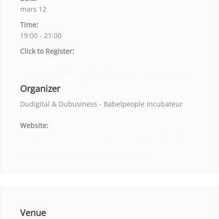
mars 12
Time:
19:00 - 21:00
Click to Register:
https://www.eventbrite.fr/e/billets-maitriser-la-
creation-de-contenu-grace-a-lintelligence-artificielle-
ia-1152482769989
Organizer
Dudigital & Dubusiness - Babelpeople Incubateur
Website:
https://www.eventbrite.fr/o/dudigital-dubusiness-
babelpeople-incubateur-28074701815
Venue