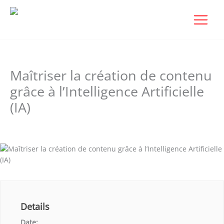
Aller
au
contenu
Maîtriser la création de contenu
grâce à l’Intelligence Artificielle
(IA)
Laisser un commentaire
/ Par
Dudigital0
/
mars 6, 2025
Details
Date: