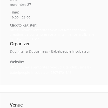
novembre 27
Time:
19:00 - 21:00
Click to Register:
https://www.eventbrite.fr/e/billets-maitriser-la-
creation-de-contenu-grace-a-lintelligence-artificielle-
ia-1052355051287
Organizer
Dudigital & Dubusiness - Babelpeople Incubateur
Website:
https://www.eventbrite.fr/o/dudigital-dubusiness-
babelpeople-incubateur-28074701815
Venue