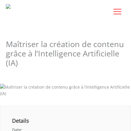
Aller
au
contenu
Maîtriser la création de contenu
grâce à l’Intelligence Artificielle
(IA)
Laisser un commentaire
/ Par
Dudigital0
/
novembre 5, 2024
Details
Date: