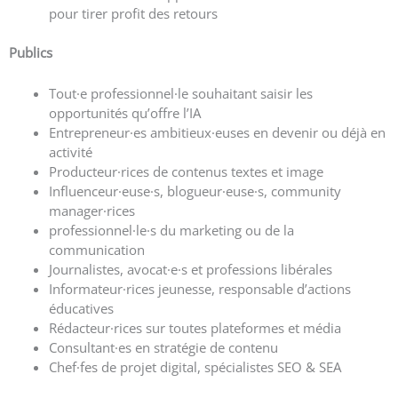
pour tirer profit des retours
Publics
Tout·e professionnel·le souhaitant saisir les
opportunités qu’offre l’IA
Entrepreneur·es ambitieux·euses en devenir ou déjà en
activité
Producteur·rices de contenus textes et image
Influenceur·euse·s, blogueur·euse·s, community
manager·rices
professionnel·le·s du marketing ou de la
communication
Journalistes, avocat·e·s et professions libérales
Informateur·rices jeunesse, responsable d’actions
éducatives
Rédacteur·rices sur toutes plateformes et média
Consultant·es en stratégie de contenu
Chef·fes de projet digital, spécialistes SEO & SEA