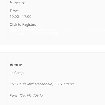
février 28
Time:
10:00 - 17:00
Click to Register:
https://www.eventbrite.fr/e/billets-publier-1-mois-de-cont
jour-avec-lia-1979860365650
Venue
Le Cargo
157 Boulevard Macdonald, 75019 Paris
Paris, IDF, FR, 75019