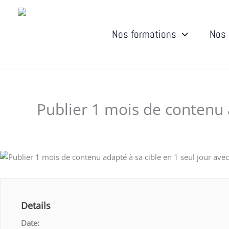
Aller
au
contenu
Nos formations
Nos 
Publier 1 mois de contenu a
Laisser un commentaire
/ Par
Dudigital0
/
janvier 6, 2
Details
Date: