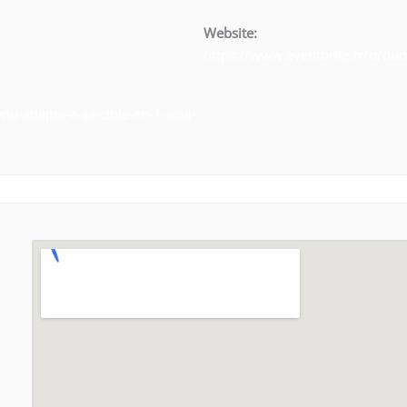
Website:
https://www.eventbrite.fr/o/du
enu-adapte-a-sa-cible-en-1-seul-