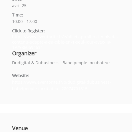
avril 25
Time:
10:00 - 17:00
Click to Register:
https://www.eventbrite.fr/e/billets-publier-1-mois-de-
contenu-adapte-a-sa-cible-en-1-seul-jour-avec-lia-
1979860694634
Organizer
Dudigital & Dubusiness - Babelpeople Incubateur
Website:
https://www.eventbrite.fr/o/dudigital-dubusiness-
babelpeople-incubateur-28074701815
Venue