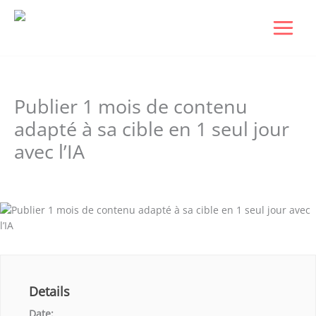
Aller
au
contenu
Publier 1 mois de contenu
adapté à sa cible en 1 seul jour
avec l’IA
Laisser un commentaire
/ Par
Dudigital0
/
janvier 6, 2026
Details
Date: