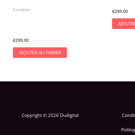
1 jour pou
Fomation
€
299.00
1 jour pour mettre en place une
AJOUTE
stratégie d’e-mail performante pour
votre business ou e-commerce
€
299.00
AJOUTER AU PANIER
Copyright © 2026 Dudigital
Condit
Politi