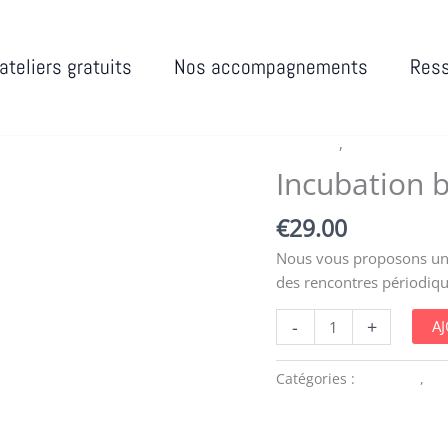
ateliers gratuits
Nos accompagnements
Res
Academy
,
Fomation
Incubation 
€
29.00
Nous vous proposons un
des rencontres périodiqu
quantité
-
+
A
de
Incubation
Catégories :
Academy
,
Fo
basique