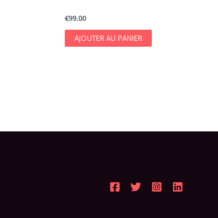
Incubation intermédiaire
€
99.00
piloter son
AJOUTER AU PANIER
 objectifs